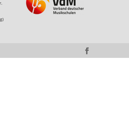
r.
g)