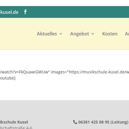
kusel.de
Aktuelles
Angebot
Kosten
A
m/watch?v=FkQuawiGWUw" images="https://musikschule-kusel.de/w
youtube]
kschule Kusel
06381 425 08 95 (Leitung)
schaftstraße 4-6