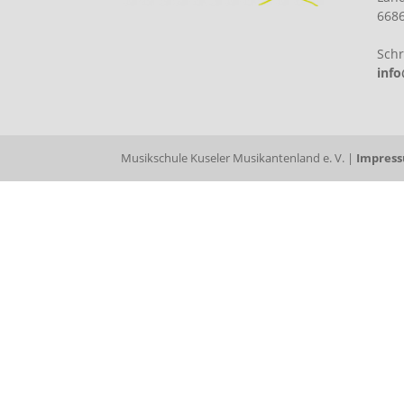
6686
Schr
inf
Musikschule Kuseler Musikantenland e. V. |
Impres