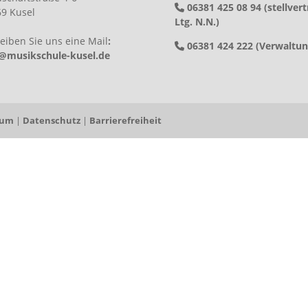
06381 425 08 94 (stellvert
9 Kusel
Ltg. N.N.)
eiben Sie uns eine Mail
:
06381 424 222 (Verwaltun
o@musikschule-kusel.de
sum
|
Datenschutz
|
Barrierefreiheit