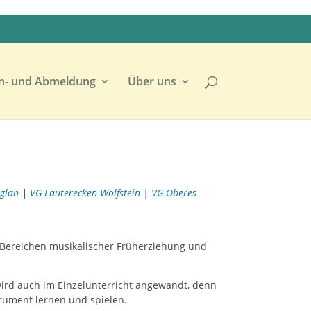
n- und Abmeldung
Über uns
nglan
|
VG Lauterecken-Wolfstein
|
VG Oberes
 Bereichen musikalischer Früherziehung und
ird auch im Einzelunterricht angewandt, denn
trument lernen und spielen.