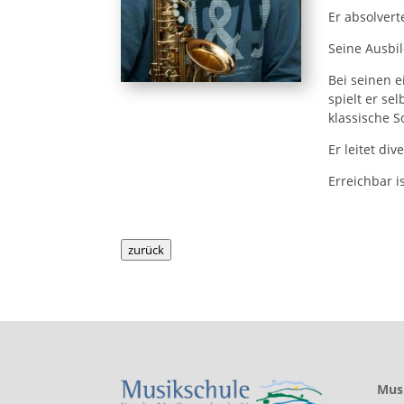
Er absolver
Seine Ausbi
Bei seinen e
spielt er se
klassische 
Er leitet di
Erreichbar 
zurück
Musi